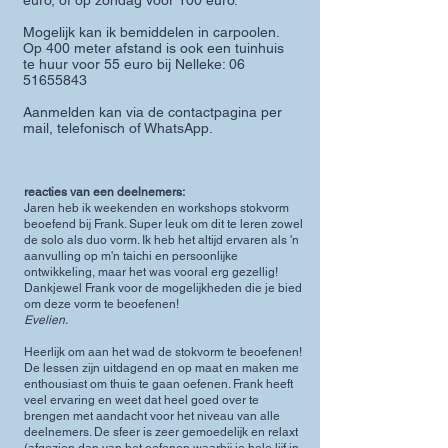
euro, of op zondag voor 100 euro.
Mogelijk kan ik bemiddelen in carpoolen.
Op 400 meter afstand is ook een tuinhuis
te huur voor 55 euro bij Nelleke:
06
51655843
Aanmelden kan via de contactpagina per
mail, telefonisch of WhatsApp.
reacties van een deelnemers:
Jaren heb ik weekenden en workshops stokvorm
beoefend bij Frank. Super leuk om dit te leren zowel
de solo als duo vorm. Ik heb het altijd ervaren als 'n
aanvulling op m'n taichi en persoonlijke
ontwikkeling, maar het was vooral erg gezellig!
Dankjewel Frank voor de mogelijkheden die je bied
om deze vorm te beoefenen!
Evelien.
Heerlijk om aan het wad de stokvorm te beoefenen!
De lessen zijn uitdagend en op maat en maken me
enthousiast om thuis te gaan oefenen. Frank heeft
veel ervaring en weet dat heel goed over te
brengen met aandacht voor het niveau van alle
deelnemers. De sfeer is zeer gemoedelijk en relaxt