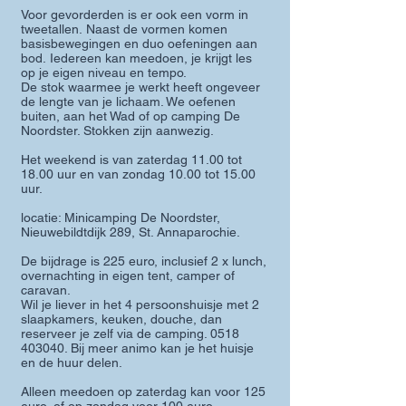
Voor gevorderden is er ook een vorm in
tweetallen.
Naast de vormen komen
basisbewegingen en duo oefeningen aan
bod.
Iedereen kan meedoen, je krijgt les
op je eigen niveau en tempo.
De stok waarmee je werkt heeft ongeveer
de lengte van je lichaam. We oefenen
buiten, aan het Wad of op camping De
Noordster. Stokken zijn aanwezig.
Het weekend is van zaterdag 11.00 tot
18.00 uur en van zondag 10.00 tot 15.00
uur.
locatie: Minicamping De Noordster,
Nieuwebildtdijk 289, St. Annaparochie.
De bijdrage is 225 euro, inclusief 2 x lunch,
overnachting in eigen tent, camper of
caravan.
Wil je liever in het 4 persoonshuisje met 2
slaapkamers, keuken, douche, dan
reserveer je zelf via de camping.
0518
403040
. Bij meer animo kan je het huisje
en de huur delen.
Alleen
meedoen op
zaterdag kan voor 125